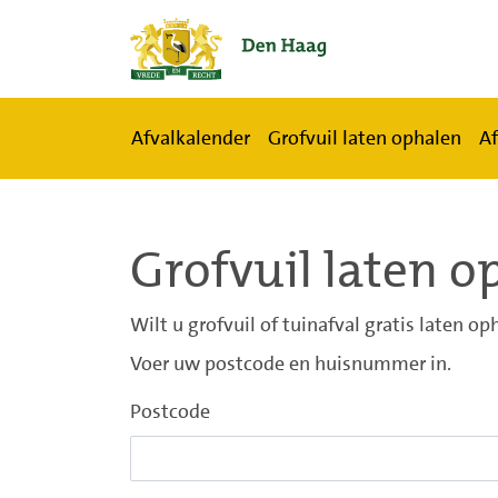
Naar hoofdinhoud
Afvalkalender
Grofvuil laten ophalen
Af
Grofvuil laten o
Wilt u grofvuil of tuinafval gratis laten oph
Voer uw postcode en huisnummer in.
Postcode