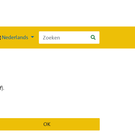
Nederlands
f
).
OK