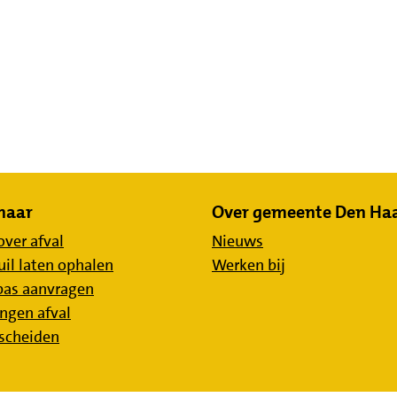
 naar
Over gemeente Den Ha
over afval
Nieuws
uil laten ophalen
Werken bij
pas aanvragen
ngen afval
 scheiden